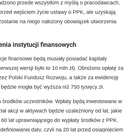
adzono przede wszystkim z myślą o pracodawcach,
przed wejściem życie ustawy o PPK, ale uzyskają
 zostanie na niego nałożony obowiązek utworzenia
nia instytucji finansowych
cje finansowe będą musiały posiadać kapitały
erwszej wersji było to 10 mln zł). Obniżono opłatę za
zez Polski Fundusz Rozwoju, a także za ewidencję
e będzie mogła być wyższa niż 750 tysięcy zł.
a środków uczestników. Wpłaty będą inwestowane w
ał akcji w aktywach będzie uzależniony od lat, jakie
u 60 lat uprawniającego do wypłaty środków z PPK.
finiowanej daty, czyli na 20 lat przed osiągnięciem