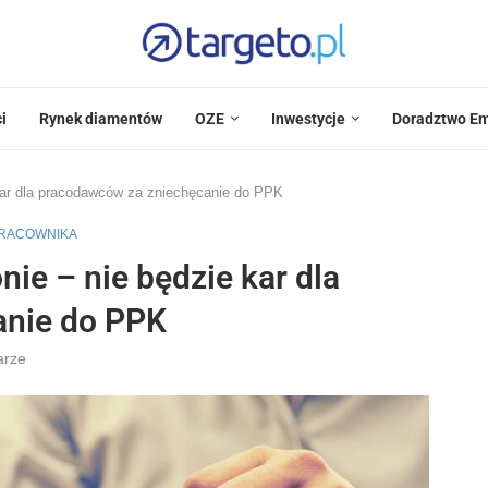
i
Rynek diamentów
OZE
Inwestycje
Doradztwo Em
 kar dla pracodawców za zniechęcanie do PPK
PRACOWNIKA
nie – nie będzie kar dla
anie do PPK
arze