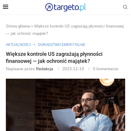
Strona główna
»
Większe kontrole US zagrażają płynności finansowej
— jak ochronić majątek?
AKTUALNOŚCI
DORADZTWO EMERYTALNE
Większe kontrole US zagrażają płynności
finansowej — jak ochronić majątek?
Napisane przez
Redakcja
2023-12-19
0 komentarze