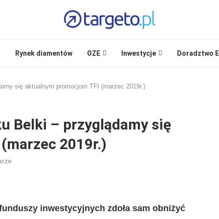
i
Rynek diamentów
OZE
Inwestycje
Doradztwo E
ądamy się aktualnym promocjom TFI (marzec 2019r.)
ku Belki – przyglądamy się
(marzec 2019r.)
arze
 funduszy inwestycyjnych zdoła sam obniżyć