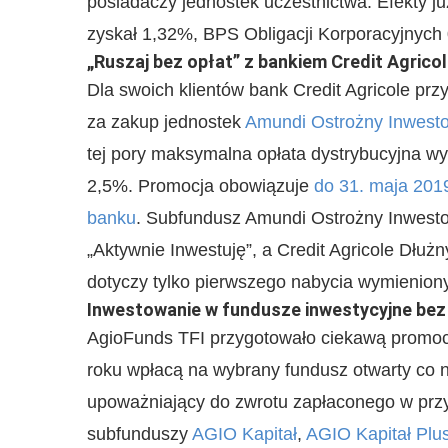
posiadaczy jednostek uczestnictwa. Efekty j
zyskał 1,32%, BPS Obligacji Korporacyjnych
„Ruszaj bez opłat” z bankiem Credit Agrico
Dla swoich klientów bank Credit Agricole przy
za zakup jednostek
Amundi Ostrożny Inwesto
tej pory maksymalna opłata dystrybucyjna w
2,5%. Promocja obowiązuje
do 31. maja 2019
banku
. Subfundusz Amundi Ostrożny Inwest
„Aktywnie Inwestuję”, a Credit Agricole Dłuż
dotyczy tylko pierwszego nabycia wymienion
Inwestowanie w fundusze inwestycyjne bez 
AgioFunds TFI przygotowało ciekawą promocj
roku wpłacą na wybrany fundusz otwarty co n
upoważniający do zwrotu zapłaconego w przy
subfunduszy
AGIO Kapitał
,
AGIO Kapitał Plu