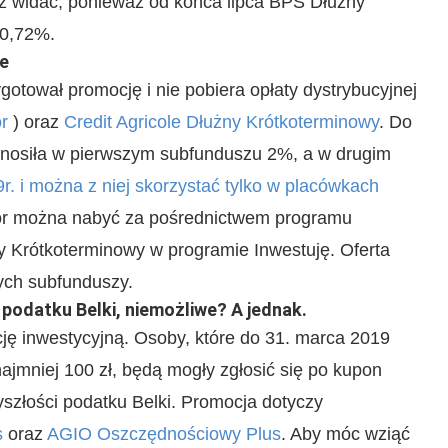
uż widać, ponieważ od końca lipca BPS Dłużny
 0,72%.
le
gotował promocję i nie pobiera opłaty dystrybucyjnej
r
) oraz
Credit Agricole Dłużny Krótkoterminowy
. Do
ynosiła w pierwszym subfunduszu 2%, a w drugim
r. i można z niej skorzystać tylko w placówkach
or można nabyć za pośrednictwem programu
ny Krótkoterminowy w programie Inwestuję. Oferta
ych subfunduszy.
podatku Belki, niemożliwe? A jednak.
ę inwestycyjną. Osoby, które do 31. marca 2019
ajmniej 100 zł, będą mogły zgłosić się po kupon
szłości podatku Belki. Promocja dotyczy
s
oraz
AGIO Oszczędnościowy Plus
. Aby móc wziąć