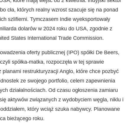
USA, które mają wejść od 2 kwietnia. Indyjski sektor
o cła, których realny wzrost szacuje się na ponad
ch szlifierni. Tymczasem Indie wyeksportowały
 miliarda dolarów w 2024 roku do USA, zgodnie z
ted States International Trade Commission.
rowadzenia oferty publicznej (IPO) spółki De Beers,
zyli spółka-matka, rozpoczęła w tej sprawie
z planami restrukturyzacji Anglo, które chce pozbyć
ednostek ze swojego portfolio, celem zapewnienia
ych działalnościach. Od czasu ogłoszenia zamiaru
się aktywów związanych z wydobyciem węgla, niklu i
m oddziałem, który wciąż szuka nabywcy. Planowane
ńca bieżącego roku.