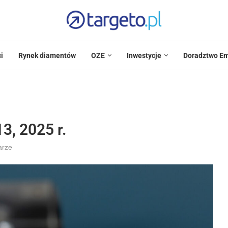
i
Rynek diamentów
OZE
Inwestycje
Doradztwo Em
3, 2025 r.
arze