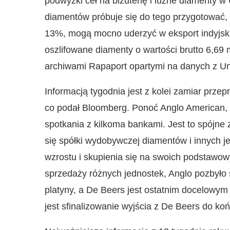
podwyżki ceł na biżuterię i luźne diamenty w 
diamentów próbuje się do tego przygotować, b
13%, mogą mocno uderzyć w eksport indyjski
oszlifowane diamenty o wartości brutto 6,69
archiwami Rapaport opartymi na danych z Uni
Informacją tygodnia jest z kolei zamiar przep
co podał Bloomberg. Ponoć Anglo American, c
spotkania z kilkoma bankami. Jest to spójne 
się spółki wydobywczej diamentów i innych j
wzrostu i skupienia się na swoich podstawow
sprzedaży różnych jednostek, Anglo pozbyło 
platyny, a De Beers jest ostatnim docelowy
jest sfinalizowanie wyjścia z De Beers do ko