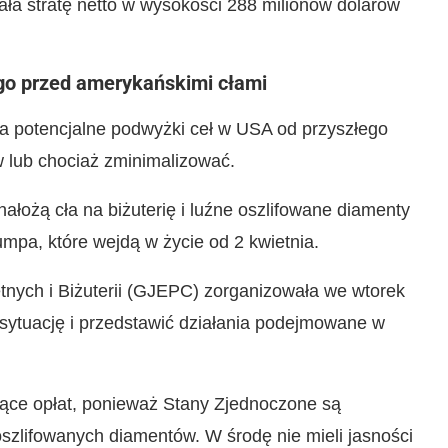
ała stratę netto w wysokości 288 milionów dolarów
go przed amerykańskimi cłami
na potencjalne podwyżki ceł w USA od przyszłego
w lub chociaż zminimalizować.
łożą cła na biżuterię i luźne oszlifowane diamenty
mpa, które wejdą w życie od 2 kwietnia.
tnych i Biżuterii (GJEPC) zorganizowała we wtorek
 sytuację i przedstawić działania podejmowane w
ące opłat, ponieważ Stany Zjednoczone są
szlifowanych diamentów. W środę nie mieli jasności