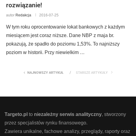
rozwiązanie!
autor
Redakcja
2016-07-25
W tym roku oprocentowanie lokat bankowych z każdym
miesiącem jest coraz niższe. Dane NBP z maja br.
pokazują, że spadło do poziomu 1,53%. To najniższy
poziom w historii. Przy niewielkim …
NAJNOWSZY ARTYKUŁ
STARSZE ARTYKUŁY
Targeto.pl
to
niezależny serwis analityczny
, stworzony
przez specjalistów rynku finansowego.
Zawiera unikalne, fachowe analizy, przeglądy, raporty oraz