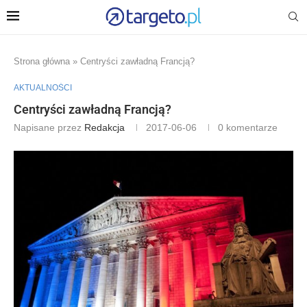
Strona główna
»
Centryści zawładną Francją?
AKTUALNOŚCI
Centryści zawładną Francją?
Napisane przez
Redakcja
2017-06-06
0 komentarze