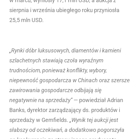
w marcu, wyniosły 17,1 mln USD, a aukcja z
sierpnia i września ubiegłego roku przyniosła
25,5 mln USD.
„Rynki dóbr luksusowych, diamentów i kamieni
szlachetnych stawiają czoła wyraźnym
trudnościom, ponieważ konflikty, wybory,
niepewność gospodarcza w Chinach oraz szersze
zawirowania gospodarcze odbijają się
negatywnie na sprzedaży”
— powiedział Adrian
Banks, dyrektor zarządzający ds. produktów i
sprzedaży w Gemfields.
„Wynik tej aukcji jest
słabszy od oczekiwań, a dodatkowo pogorszyła