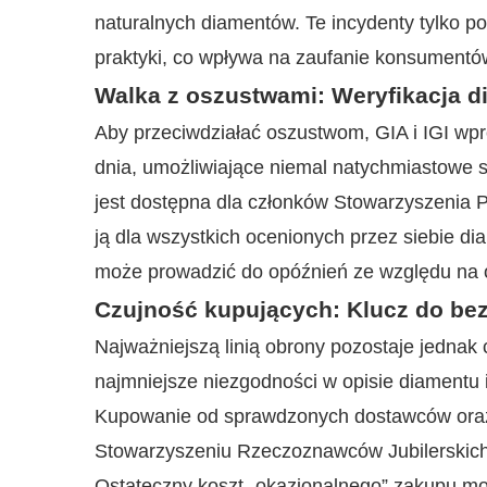
naturalnych diamentów. Te incydenty tylko po
praktyki, co wpływa na zaufanie konsumentó
Walka z oszustwami: Weryfikacja 
Aby przeciwdziałać oszustwom, GIA i IGI wpr
dnia, umożliwiające niemal natychmiastowe 
jest dostępna dla członków Stowarzyszenia 
ją dla wszystkich ocenionych przez siebie d
może prowadzić do opóźnień ze względu na o
Czujność kupujących: Klucz do be
Najważniejszą linią obrony pozostaje jednak
najmniejsze niezgodności w opisie diamentu i
Kupowanie od sprawdzonych dostawców oraz 
Stowarzyszeniu Rzeczoznawców Jubilerskic
Ostateczny koszt „okazjonalnego” zakupu mo