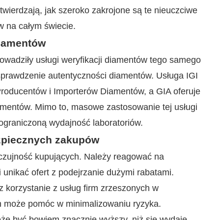
twierdzają, jak szeroko zakrojone są te nieuczciwe
w na całym świecie.
diamentów
owadziły usługi weryfikacji diamentów tego samego
sprawdzenie autentyczności diamentów. Usługa IGI
Producentów i Importerów Diamentów, a GIA oferuje
iamentów. Mimo to, masowe zastosowanie tej usługi
graniczoną wydajność laboratoriów.
zpiecznych zakupów
 czujność kupujących. Należy reagować na
 unikać ofert z podejrzanie dużymi rabatami.
korzystanie z usług firm zrzeszonych w
h może pomóc w minimalizowaniu ryzyka.
że być bowiem znacznie wyższy, niż się wydaje.